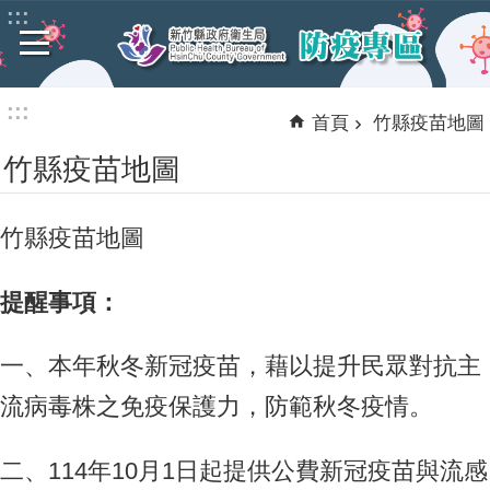
:::
跳到主要內容區塊
進
階
搜
:::
尋
首頁
竹縣疫苗地圖
竹縣疫苗地圖
COVID-
竹縣疫苗地圖
19
疫
苗
提醒事項：
專
區
一、本年秋冬新冠疫苗，藉以提升民眾對抗主
竹
流病毒株之免疫保護力，防範秋冬疫情。
縣
疫
苗
二、114年10月1日起提供公費新冠疫苗與流感
地