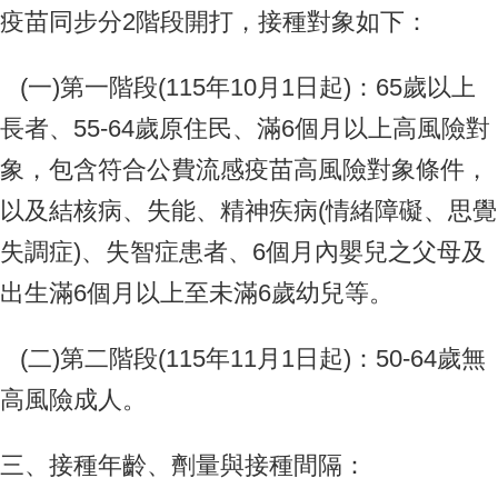
疫苗同步分2階段開打，接種對象如下：
圖
COVID-
(一)第一階段(115年10月1日起)：65歲以上
19
篩
長者、55-64歲原住民、滿6個月以上高風險對
檢
象，包含符合公費流感疫苗高風險對象條件，
法
規
以及結核病、失能、精神疾病(情緒障礙、思覺
系
失調症)、失智症患者、6個月內嬰兒之父母及
統
出生滿6個月以上至未滿6歲幼兒等。
M
痘
專
(二)第二階段(115年11月1日起)：50-64歲無
區
高風險成人。
三、接種年齡、劑量與接種間隔：