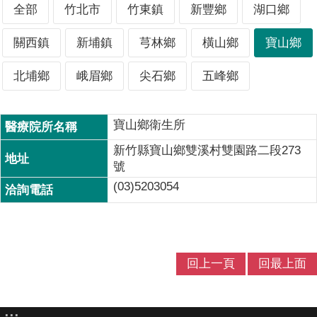
全部
竹北市
竹東鎮
新豐鄉
湖口鄉
圖
COVID-
關西鎮
新埔鎮
芎林鄉
橫山鄉
寶山鄉
19
篩
北埔鄉
峨眉鄉
尖石鄉
五峰鄉
檢
法
寶山鄉衛生所
規
系
新竹縣寶山鄉雙溪村雙園路二段273
統
號
(03)5203054
M
痘
專
區
回上一頁
回最上面