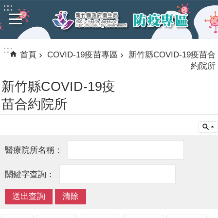
:::
跳到主要內容區塊
進
階
搜
:::
尋
首頁
COVID-19疫苗專區
新竹縣COVID-19疫苗合
約院所
新竹縣COVID-19疫
COVID-
苗合約院所
19
疫
苗
專
區
竹
縣
疫
苗
地